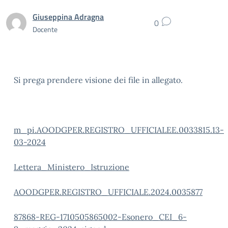
Giuseppina Adragna
0
Docente
Si prega prendere visione dei file in allegato.
m_pi.AOODGPER.REGISTRO_UFFICIALEE.0033815.13-
03-2024
Lettera_Ministero_Istruzione
AOODGPER.REGISTRO_UFFICIALE.2024.0035877
87868-REG-1710505865002-Esonero_CEI_6-