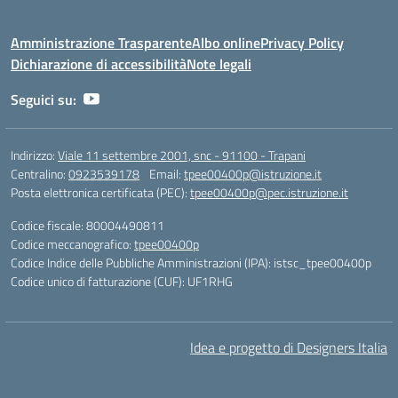
Amministrazione Trasparente
Albo online
Privacy Policy
Dichiarazione di accessibilità
Note legali
Seguici su:
Indirizzo:
Viale 11 settembre 2001, snc - 91100 - Trapani
Centralino:
0923539178
Email:
tpee00400p@istruzione.it
Posta elettronica certificata (PEC):
tpee00400p@pec.istruzione.it
Codice fiscale: 80004490811
Codice meccanografico:
tpee00400p
Codice Indice delle Pubbliche Amministrazioni (IPA): istsc_tpee00400p
Codice unico di fatturazione (CUF): UF1RHG
Idea e progetto di Designers Italia