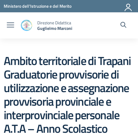
Vai ai contenuti
Vai al menu di navigazione
Vai al footer
Ministero dell'Istruzione e del Merito
Direzione Didattica
Guglielmo Marconi
Ambito territoriale di Trapani
Graduatorie provvisorie di
utilizzazione e assegnazione
provvisoria provinciale e
interprovinciale personale
A.T.A – Anno Scolastico