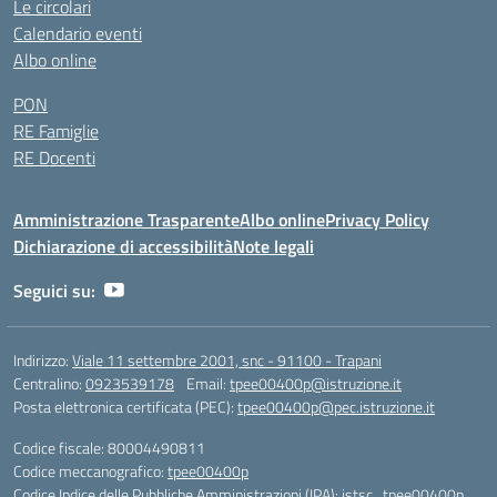
Le circolari
Calendario eventi
Albo online
PON
RE Famiglie
RE Docenti
Amministrazione Trasparente
Albo online
Privacy Policy
Dichiarazione di accessibilità
Note legali
Seguici su:
Indirizzo:
Viale 11 settembre 2001, snc - 91100 - Trapani
Centralino:
0923539178
Email:
tpee00400p@istruzione.it
Posta elettronica certificata (PEC):
tpee00400p@pec.istruzione.it
Codice fiscale: 80004490811
Codice meccanografico:
tpee00400p
Codice Indice delle Pubbliche Amministrazioni (IPA): istsc_tpee00400p