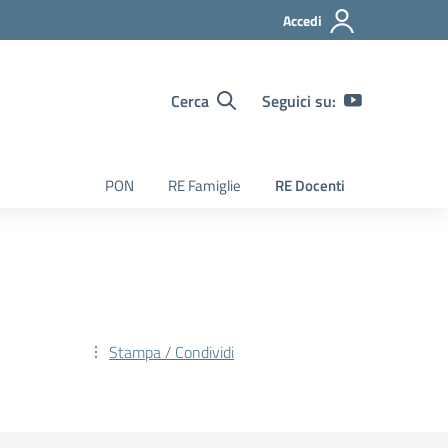
Accedi
Cerca
Seguici su:
PON
RE Famiglie
RE Docenti
Stampa / Condividi