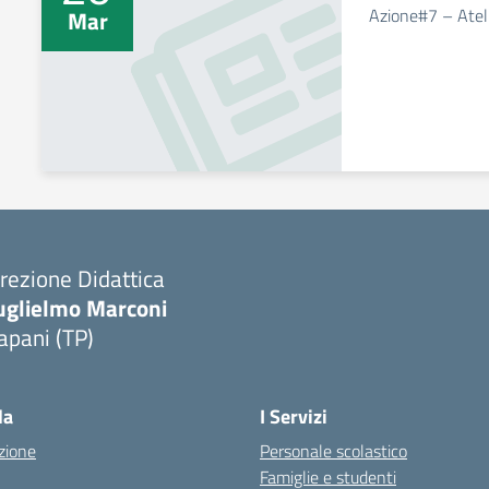
Azione#7 – Ateli
Mar
rezione Didattica
uglielmo Marconi
apani (TP)
la
I Servizi
zione
Personale scolastico
Famiglie e studenti