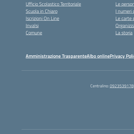
Ufficio Scolastico Territoriale
Le perso
Scuola in Chiaro
I numeri 
Iscrizioni On Line
Le carte 
Invalsi
Organizz
Comune
La storia
Amministrazione Trasparente
Albo online
Privacy Poli
Centralino:
0923539178