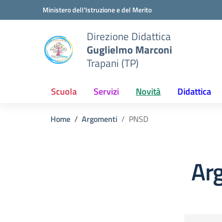
Vai ai contenuti
Vai al menu di navigazione
Vai al footer
Ministero dell'Istruzione e del Merito
Direzione Didattica
Guglielmo Marconi
Trapani (TP)
Scuola
Servizi
Novità
Didattica
Home
Argomenti
PNSD
Ar