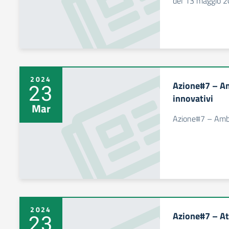
del 13 maggio 
2024
Azione#7 – A
23
innovativi
Mar
Azione#7 – Ambi
2024
Azione#7 – Ate
23