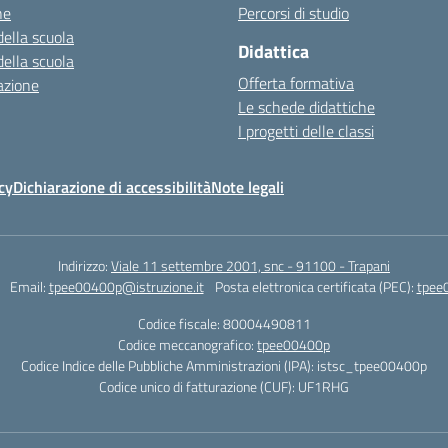
ne
Percorsi di studio
della scuola
Didattica
della scuola
Offerta formativa
azione
Le schede didattiche
I progetti delle classi
cy
Dichiarazione di accessibilità
Note legali
Indirizzo:
Viale 11 settembre 2001, snc - 91100 - Trapani
Email:
tpee00400p@istruzione.it
Posta elettronica certificata (PEC):
tpee
Codice fiscale: 80004490811
Codice meccanografico:
tpee00400p
Codice Indice delle Pubbliche Amministrazioni (IPA): istsc_tpee00400p
Codice unico di fatturazione (CUF): UF1RHG