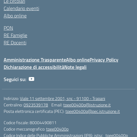
Le circolari
Calendario eventi
Albo online
PON
RE Famiglie
RE Docenti
Amministrazione Trasparente
Albo online
Privacy Policy
Dichiarazione di accessibilità
Note legali
Seguici su:
Indirizzo:
Viale 11 settembre 2001, snc - 91100 - Trapani
Centralino:
0923539178
Email:
tpee00400p@istruzione.it
Posta elettronica certificata (PEC):
tpee00400p@pec.istruzione.it
Codice fiscale: 80004490811
Codice meccanografico:
tpee00400p
Codice Indice delle Pubbliche Amministrazioni (IPA): istsc_tpee00400p