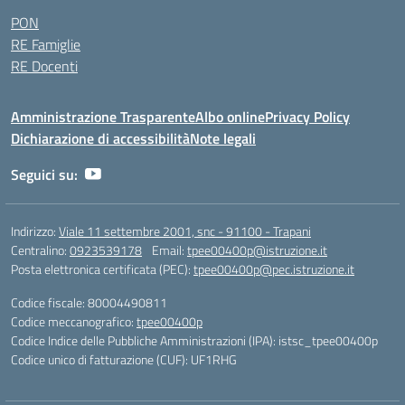
PON
RE Famiglie
RE Docenti
Amministrazione Trasparente
Albo online
Privacy Policy
Dichiarazione di accessibilità
Note legali
Seguici su:
Indirizzo:
Viale 11 settembre 2001, snc - 91100 - Trapani
Centralino:
0923539178
Email:
tpee00400p@istruzione.it
Posta elettronica certificata (PEC):
tpee00400p@pec.istruzione.it
Codice fiscale: 80004490811
Codice meccanografico:
tpee00400p
Codice Indice delle Pubbliche Amministrazioni (IPA): istsc_tpee00400p
Codice unico di fatturazione (CUF): UF1RHG