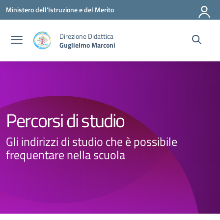
Vai ai contenuti
Vai al menu di navigazione
Vai al footer
Ministero dell'Istruzione e del Merito
Direzione Didattica
Guglielmo Marconi
Percorsi di studio
Gli indirizzi di studio che è possibile
frequentare nella scuola