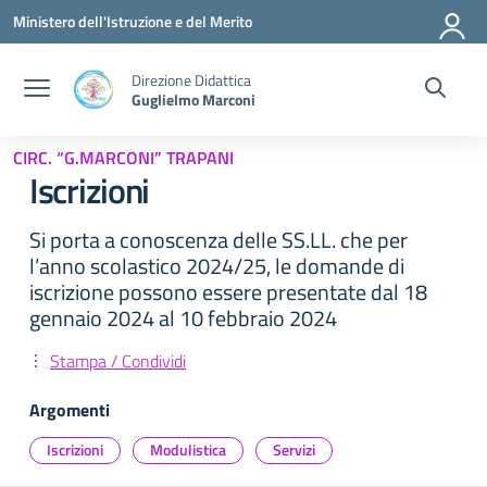
Vai ai contenuti
Vai al menu di navigazione
Vai al footer
Ministero dell'Istruzione e del Merito
Direzione Didattica
Guglielmo Marconi
CIRC. “G.MARCONI” TRAPANI
Iscrizioni
Si porta a conoscenza delle SS.LL. che per
l’anno scolastico 2024/25, le domande di
iscrizione possono essere presentate dal 18
gennaio 2024 al 10 febbraio 2024
Stampa / Condividi
Argomenti
Iscrizioni
Modulistica
Servizi