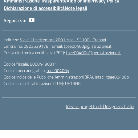
Amministrazione Trasparente
Albo online
Privacy Policy
Dichiarazione di accessibilità
Note legali
Seguici su:
Indirizzo:
Viale 11 settembre 2001, snc - 91100 - Trapani
Centralino:
0923539178
Email:
tpee00400p@istruzione.it
Posta elettronica certificata (PEC):
tpee00400p@pec.istruzione.it
Codice fiscale: 80004490811
Codice meccanografico:
tpee00400p
Codice Indice delle Pubbliche Amministrazioni (IPA): istsc_tpee00400p
Codice unico di fatturazione (CUF): UF1RHG
Idea e progetto di Designers Italia