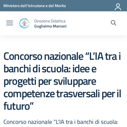
Vai ai contenuti
Vai al menu di navigazione
Vai al footer
Ministero dell'Istruzione e del Merito
Direzione Didattica
Guglielmo Marconi
Concorso nazionale “L’IA tra i
banchi di scuola: idee e
progetti per sviluppare
competenze trasversali per il
futuro”
Concorso nazionale "L'IA tra i banchi di scuola: