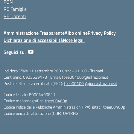
PON
RE Famiglie
RE Docenti
Amministrazione Trasparente
Albo online
Privacy Policy
Dichiarazione di accessibilità
Note legali
Seguici su:
Indirizzo:
Viale 11 settembre 2001, snc - 91100 - Trapani
Centralino:
0923539178
Email:
tpee00400p@istruzione.it
Posta elettronica certificata (PEC):
tpee00400p@pec.istruzione.it
Codice fiscale: 80004490811
Codice meccanografico:
tpee00400p
Codice Indice delle Pubbliche Amministrazioni (IPA): istsc_tpee00400p
Codice unico di fatturazione (CUF): UF1RHG