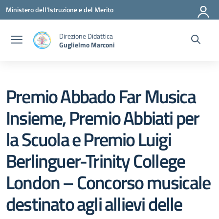
Vai ai contenuti
Vai al menu di navigazione
Vai al footer
Ministero dell'Istruzione e del Merito
Direzione Didattica
Guglielmo Marconi
Premio Abbado Far Musica
Insieme, Premio Abbiati per
la Scuola e Premio Luigi
Berlinguer-Trinity College
London – Concorso musicale
destinato agli allievi delle