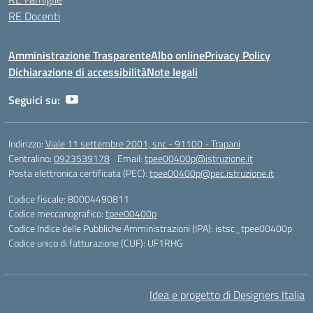
RE Docenti
Amministrazione Trasparente
Albo online
Privacy Policy
Dichiarazione di accessibilità
Note legali
Seguici su:
Indirizzo:
Viale 11 settembre 2001, snc - 91100 - Trapani
Centralino:
0923539178
Email:
tpee00400p@istruzione.it
Posta elettronica certificata (PEC):
tpee00400p@pec.istruzione.it
Codice fiscale: 80004490811
Codice meccanografico:
tpee00400p
Codice Indice delle Pubbliche Amministrazioni (IPA): istsc_tpee00400p
Codice unico di fatturazione (CUF): UF1RHG
Idea e progetto di Designers Italia