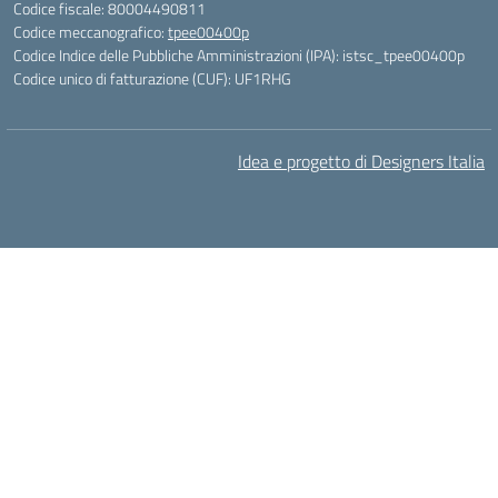
Codice fiscale: 80004490811
Codice meccanografico:
tpee00400p
Codice Indice delle Pubbliche Amministrazioni (IPA): istsc_tpee00400p
Codice unico di fatturazione (CUF): UF1RHG
Idea e progetto di Designers Italia