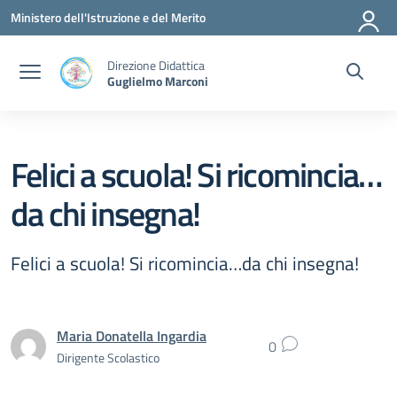
Vai ai contenuti
Vai al menu di navigazione
Vai al footer
Ministero dell'Istruzione e del Merito
Direzione Didattica
Guglielmo Marconi
Felici a scuola! Si ricomincia…
da chi insegna!
Felici a scuola! Si ricomincia…da chi insegna!
Maria Donatella Ingardia
0
Dirigente Scolastico