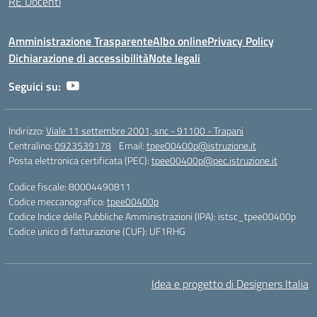
RE Docenti
Amministrazione Trasparente
Albo online
Privacy Policy
Dichiarazione di accessibilità
Note legali
Seguici su:
Indirizzo:
Viale 11 settembre 2001, snc - 91100 - Trapani
Centralino:
0923539178
Email:
tpee00400p@istruzione.it
Posta elettronica certificata (PEC):
tpee00400p@pec.istruzione.it
Codice fiscale: 80004490811
Codice meccanografico:
tpee00400p
Codice Indice delle Pubbliche Amministrazioni (IPA): istsc_tpee00400p
Codice unico di fatturazione (CUF): UF1RHG
Idea e progetto di Designers Italia