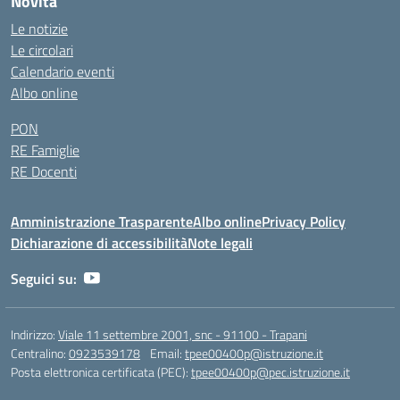
Novità
Le notizie
Le circolari
Calendario eventi
Albo online
PON
RE Famiglie
RE Docenti
Amministrazione Trasparente
Albo online
Privacy Policy
Dichiarazione di accessibilità
Note legali
Seguici su:
Indirizzo:
Viale 11 settembre 2001, snc - 91100 - Trapani
Centralino:
0923539178
Email:
tpee00400p@istruzione.it
Posta elettronica certificata (PEC):
tpee00400p@pec.istruzione.it