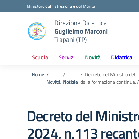
Vai ai contenuti
Vai al menu di navigazione
Vai al footer
Ministero dell'Istruzione e del Merito
Direzione Didattica
Guglielmo Marconi
Trapani (TP)
Scuola
Servizi
Novità
Didattica
Home
Decreto del Ministro dell’
Novità
Notizie
della formazione continua. 
Decreto del Ministr
2024, n.113 recante 