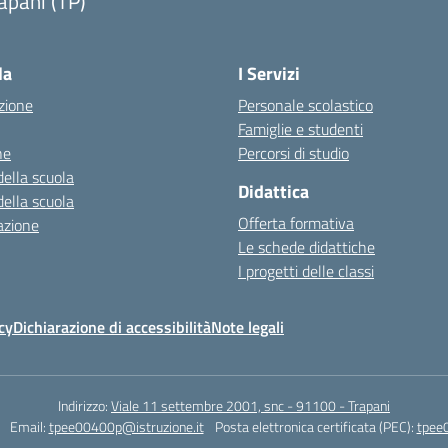
apani (TP)
la
I Servizi
zione
Personale scolastico
Famiglie e studenti
ne
Percorsi di studio
della scuola
Didattica
della scuola
Offerta formativa
azione
Le schede didattiche
I progetti delle classi
cy
Dichiarazione di accessibilità
Note legali
Indirizzo:
Viale 11 settembre 2001, snc - 91100 - Trapani
Email:
tpee00400p@istruzione.it
Posta elettronica certificata (PEC):
tpee