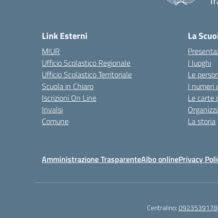
Tr
Link Esterni
La Scuo
MIUR
Presenta
Ufficio Scolastico Regionale
I luoghi
Ufficio Scolastico Territoriale
Le perso
Scuola in Chiaro
I numeri 
Iscrizioni On Line
Le carte 
Invalsi
Organizz
Comune
La storia
Amministrazione Trasparente
Albo online
Privacy Poli
Centralino:
0923539178