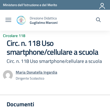
Vai ai contenuti
Vai al menu di navigazione
Vai al footer
Ministero dell'Istruzione e del Merito
Direzione Didattica
Guglielmo Marconi
Circolare 118
Circ. n. 118 Uso
smartphone/cellulare a scuola
Circ. n. 118 Uso smartphone/cellulare a scuola
Maria Donatella Ingardia
Dirigente Scolastico
Documenti