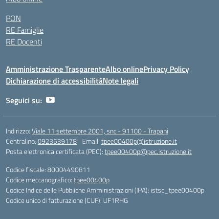
PON
RE Famiglie
RE Docenti
Amministrazione Trasparente
Albo online
Privacy Policy
Dichiarazione di accessibilità
Note legali
Seguici su:
Indirizzo:
Viale 11 settembre 2001, snc - 91100 - Trapani
Centralino:
0923539178
Email:
tpee00400p@istruzione.it
Posta elettronica certificata (PEC):
tpee00400p@pec.istruzione.it
Codice fiscale: 80004490811
Codice meccanografico:
tpee00400p
Codice Indice delle Pubbliche Amministrazioni (IPA): istsc_tpee00400p
Codice unico di fatturazione (CUF): UF1RHG