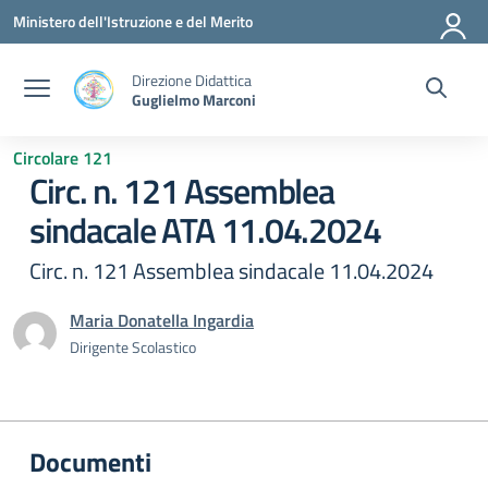
Vai ai contenuti
Vai al menu di navigazione
Vai al footer
Ministero dell'Istruzione e del Merito
Direzione Didattica
Guglielmo Marconi
Circolare 121
Circ. n. 121 Assemblea
sindacale ATA 11.04.2024
Circ. n. 121 Assemblea sindacale 11.04.2024
Maria Donatella Ingardia
Dirigente Scolastico
Documenti