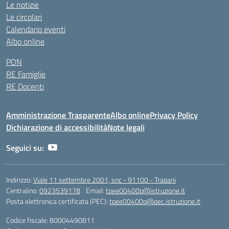
Le notizie
Le circolari
Calendario eventi
Albo online
PON
RE Famiglie
RE Docenti
Amministrazione Trasparente
Albo online
Privacy Policy
Dichiarazione di accessibilità
Note legali
Seguici su:
Indirizzo:
Viale 11 settembre 2001, snc - 91100 - Trapani
Centralino:
0923539178
Email:
tpee00400p@istruzione.it
Posta elettronica certificata (PEC):
tpee00400p@pec.istruzione.it
Codice fiscale: 80004490811