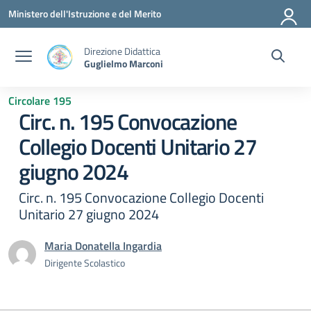
Vai ai contenuti
Vai al menu di navigazione
Vai al footer
Ministero dell'Istruzione e del Merito
Direzione Didattica
Guglielmo Marconi
Circolare 195
Circ. n. 195 Convocazione
Collegio Docenti Unitario 27
giugno 2024
Circ. n. 195 Convocazione Collegio Docenti
Unitario 27 giugno 2024
Maria Donatella Ingardia
Dirigente Scolastico