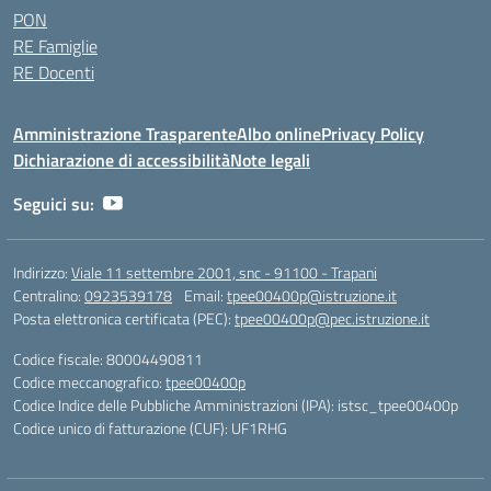
PON
RE Famiglie
RE Docenti
Amministrazione Trasparente
Albo online
Privacy Policy
Dichiarazione di accessibilità
Note legali
Seguici su:
Indirizzo:
Viale 11 settembre 2001, snc - 91100 - Trapani
Centralino:
0923539178
Email:
tpee00400p@istruzione.it
Posta elettronica certificata (PEC):
tpee00400p@pec.istruzione.it
Codice fiscale: 80004490811
Codice meccanografico:
tpee00400p
Codice Indice delle Pubbliche Amministrazioni (IPA): istsc_tpee00400p
Codice unico di fatturazione (CUF): UF1RHG