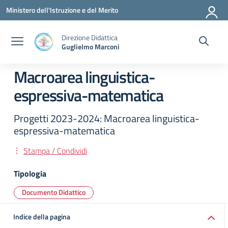
Vai ai contenuti
Vai al menu di navigazione
Vai al footer
Ministero dell'Istruzione e del Merito
Direzione Didattica
Guglielmo Marconi
Macroarea linguistica-
espressiva-matematica
Progetti 2023-2024: Macroarea linguistica-
espressiva-matematica
Stampa / Condividi
Tipologia
Documento Didattico
Indice della pagina