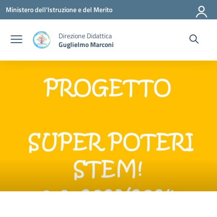
Vai ai contenuti
Vai al menu di navigazione
Vai al footer
Ministero dell'Istruzione e del Merito
Direzione Didattica
Guglielmo Marconi