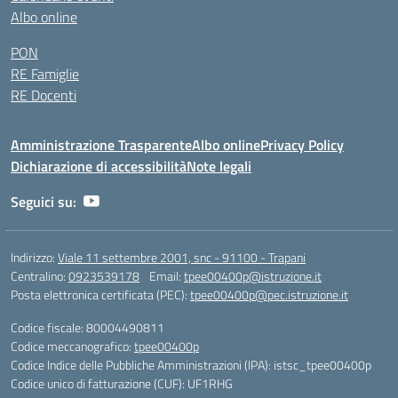
Albo online
PON
RE Famiglie
RE Docenti
Amministrazione Trasparente
Albo online
Privacy Policy
Dichiarazione di accessibilità
Note legali
Seguici su:
Indirizzo:
Viale 11 settembre 2001, snc - 91100 - Trapani
Centralino:
0923539178
Email:
tpee00400p@istruzione.it
Posta elettronica certificata (PEC):
tpee00400p@pec.istruzione.it
Codice fiscale: 80004490811
Codice meccanografico:
tpee00400p
Codice Indice delle Pubbliche Amministrazioni (IPA): istsc_tpee00400p
Codice unico di fatturazione (CUF): UF1RHG