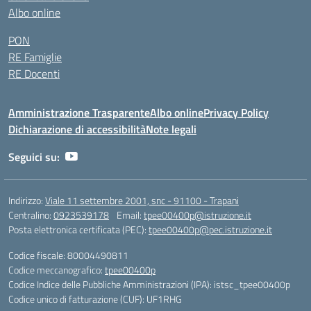
Albo online
PON
RE Famiglie
RE Docenti
Amministrazione Trasparente
Albo online
Privacy Policy
Dichiarazione di accessibilità
Note legali
Seguici su:
Indirizzo:
Viale 11 settembre 2001, snc - 91100 - Trapani
Centralino:
0923539178
Email:
tpee00400p@istruzione.it
Posta elettronica certificata (PEC):
tpee00400p@pec.istruzione.it
Codice fiscale: 80004490811
Codice meccanografico:
tpee00400p
Codice Indice delle Pubbliche Amministrazioni (IPA): istsc_tpee00400p
Codice unico di fatturazione (CUF): UF1RHG