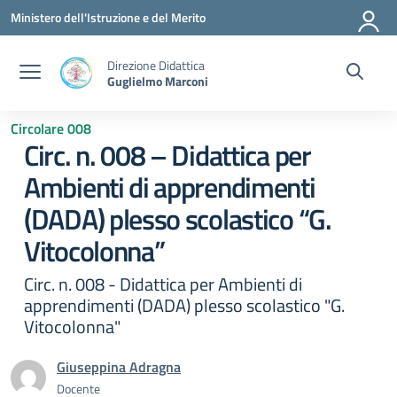
Vai ai contenuti
Vai al menu di navigazione
Vai al footer
Ministero dell'Istruzione e del Merito
Direzione Didattica
Guglielmo Marconi
Circolare 008
Circ. n. 008 – Didattica per
Ambienti di apprendimenti
(DADA) plesso scolastico “G.
Vitocolonna”
Circ. n. 008 - Didattica per Ambienti di
apprendimenti (DADA) plesso scolastico "G.
Vitocolonna"
Giuseppina Adragna
Docente