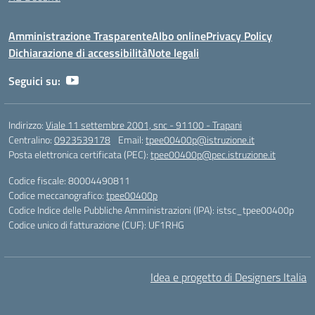
Amministrazione Trasparente
Albo online
Privacy Policy
Dichiarazione di accessibilità
Note legali
Seguici su:
Indirizzo:
Viale 11 settembre 2001, snc - 91100 - Trapani
Centralino:
0923539178
Email:
tpee00400p@istruzione.it
Posta elettronica certificata (PEC):
tpee00400p@pec.istruzione.it
Codice fiscale: 80004490811
Codice meccanografico:
tpee00400p
Codice Indice delle Pubbliche Amministrazioni (IPA): istsc_tpee00400p
Codice unico di fatturazione (CUF): UF1RHG
Idea e progetto di Designers Italia