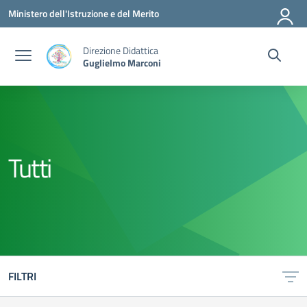
Vai ai contenuti
Vai al menu di navigazione
Vai al footer
Ministero dell'Istruzione e del Merito
Direzione Didattica
Guglielmo Marconi
Tutti
FILTRI