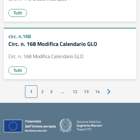
Tutti
circ. n.168
Circ. n. 168 Modifica Calendario GLO
Circ. n. 168 Modifica Calendario GLO
Tutti
1
2
3
…
12
13
14
Pagina successiv
Direzione Didattica
Guglielmo Marconi
Trapani (TP)