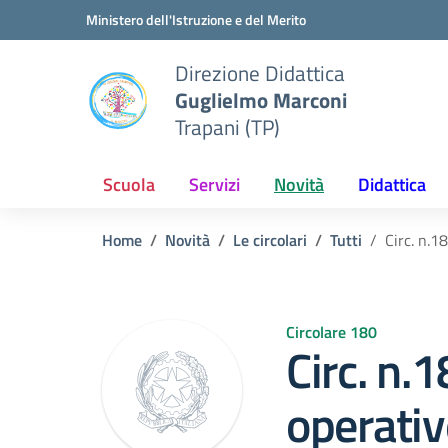
Vai ai contenuti
Vai al menu di navigazione
Vai al footer
Ministero dell'Istruzione e del Merito
Direzione Didattica
Guglielmo Marconi
Trapani (TP)
Scuola
Servizi
Novità
Didattica
Home
Novità
Le circolari
Tutti
Circ. n.1
Circolare 180
Circ. n.
operative