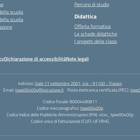
ne
Percorsi di studio
della scuola
Didattica
della scuola
Offerta formativa
azione
Le schede didattiche
I progetti delle classi
cy
Dichiarazione di accessibilità
Note legali
Indirizzo:
Viale 11 settembre 2001, snc - 91100 - Trapani
Email:
tpee00400p@istruzione.it
Posta elettronica certificata (PEC):
tpee
Codice fiscale: 80004490811
Codice meccanografico:
tpee00400p
Codice Indice delle Pubbliche Amministrazioni (IPA): istsc_tpee00400p
Codice unico di fatturazione (CUF): UF1RHG