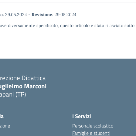
o:
29.05.2024
-
Revisione:
29.05.2024
ove diversamente specificato, questo articolo è stato rilasciato sott
rezione Didattica
uglielmo Marconi
apani (TP)
la
I Servizi
zione
Personale scolastico
Famiglie e studenti