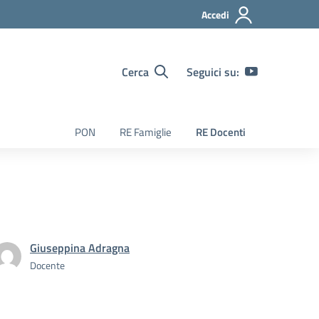
Accedi
Cerca
Seguici su:
PON
RE Famiglie
RE Docenti
Giuseppina Adragna
Docente