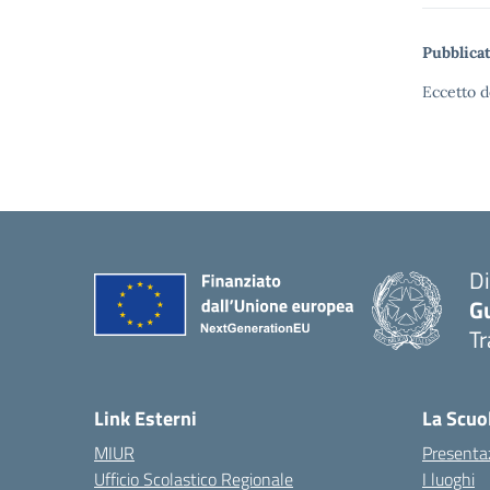
Pubblicat
Eccetto d
Di
G
Tr
Link Esterni
La Scuo
MIUR
Presenta
Ufficio Scolastico Regionale
I luoghi