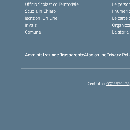
Ufficio Scolastico Territoriale
Le perso
Scuola in Chiaro
I numeri 
Iscrizioni On Line
Le carte 
Invalsi
Organizz
Comune
La storia
Amministrazione Trasparente
Albo online
Privacy Poli
Centralino:
0923539178