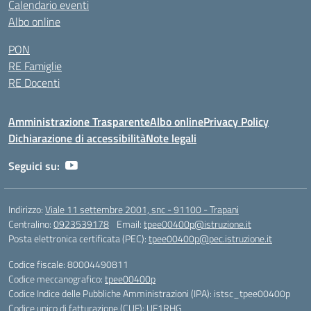
Calendario eventi
Albo online
PON
RE Famiglie
RE Docenti
Amministrazione Trasparente
Albo online
Privacy Policy
Dichiarazione di accessibilità
Note legali
Seguici su:
Indirizzo:
Viale 11 settembre 2001, snc - 91100 - Trapani
Centralino:
0923539178
Email:
tpee00400p@istruzione.it
Posta elettronica certificata (PEC):
tpee00400p@pec.istruzione.it
Codice fiscale: 80004490811
Codice meccanografico:
tpee00400p
Codice Indice delle Pubbliche Amministrazioni (IPA): istsc_tpee00400p
Codice unico di fatturazione (CUF): UF1RHG