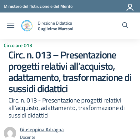
Vai ai contenuti
Vai al menu di navigazione
Vai al footer
Ministero dell'Istruzione e del Merito
Direzione Didattica
Guglielmo Marconi
Circolare 013
Circ. n. 013 – Presentazione
progetti relativi all’acquisto,
adattamento, trasformazione di
sussidi didattici
Circ. n. 013 - Presentazione progetti relativi
all'acquisto, adattamento, trasformazione di
sussidi didattici
Giuseppina Adragna
Docente