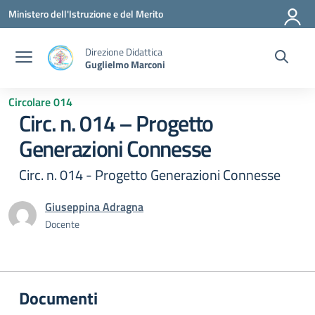
Vai ai contenuti
Vai al menu di navigazione
Vai al footer
Ministero dell'Istruzione e del Merito
Direzione Didattica
Guglielmo Marconi
Circolare 014
Circ. n. 014 – Progetto
Generazioni Connesse
Circ. n. 014 - Progetto Generazioni Connesse
Giuseppina Adragna
Docente
Documenti