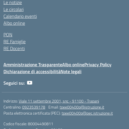
Le notizie
Le circolari
Calendario eventi
Albo online
PON
RE Famiglie
RE Docenti
Amministrazione Trasparente
Albo online
Privacy Policy
Dichiarazione di accessibilità
Note legali
Seguici su:
Indirizzo:
Viale 11 settembre 2001, snc - 91100 - Trapani
Centralino:
0923539178
Email:
tpee00400p@istruzione.it
Posta elettronica certificata (PEC):
tpee00400p@pec.istruzione.it
Codice fiscale: 80004490811