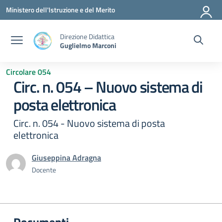
Vai ai contenuti
Vai al menu di navigazione
Vai al footer
Ministero dell'Istruzione e del Merito
Direzione Didattica
Guglielmo Marconi
Circolare 054
Circ. n. 054 – Nuovo sistema di
posta elettronica
Circ. n. 054 - Nuovo sistema di posta
elettronica
Giuseppina Adragna
Docente