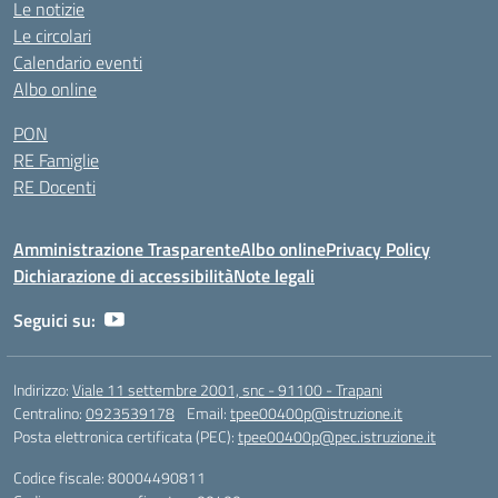
Le notizie
Le circolari
Calendario eventi
Albo online
PON
RE Famiglie
RE Docenti
Amministrazione Trasparente
Albo online
Privacy Policy
Dichiarazione di accessibilità
Note legali
Seguici su:
Indirizzo:
Viale 11 settembre 2001, snc - 91100 - Trapani
Centralino:
0923539178
Email:
tpee00400p@istruzione.it
Posta elettronica certificata (PEC):
tpee00400p@pec.istruzione.it
Codice fiscale: 80004490811