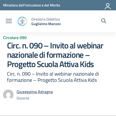
Vai ai contenuti
Vai al menu di navigazione
Vai al footer
Ministero dell'Istruzione e del Merito
Direzione Didattica
Guglielmo Marconi
Circolare 090
Circ. n. 090 – Invito al webinar
nazionale di formazione –
Progetto Scuola Attiva Kids
Circ. n. 090 – Invito al webinar nazionale di
formazione – Progetto Scuola Attiva Kids
Giuseppina Adragna
Docente