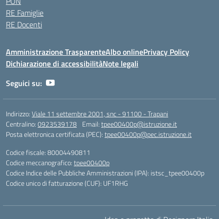
PON
RE Famiglie
RE Docenti
Amministrazione Trasparente
Albo online
Privacy Policy
Dichiarazione di accessibilità
Note legali
Seguici su:
Indirizzo:
Viale 11 settembre 2001, snc - 91100 - Trapani
Centralino:
0923539178
Email:
tpee00400p@istruzione.it
Posta elettronica certificata (PEC):
tpee00400p@pec.istruzione.it
Codice fiscale: 80004490811
Codice meccanografico:
tpee00400p
Codice Indice delle Pubbliche Amministrazioni (IPA): istsc_tpee00400p
Codice unico di fatturazione (CUF): UF1RHG