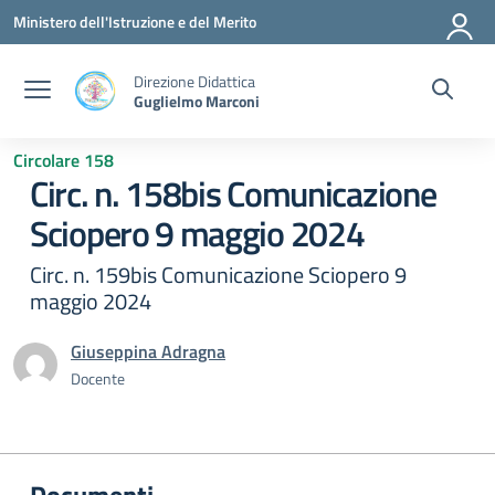
Vai ai contenuti
Vai al menu di navigazione
Vai al footer
Ministero dell'Istruzione e del Merito
Direzione Didattica
Guglielmo Marconi
Circolare 158
Circ. n. 158bis Comunicazione
Sciopero 9 maggio 2024
Circ. n. 159bis Comunicazione Sciopero 9
maggio 2024
Giuseppina Adragna
Docente